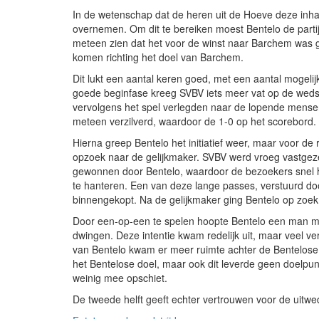
In de wetenschap dat de heren uit de Hoeve deze inhaa
overnemen. Om dit te bereiken moest Bentelo de partij
meteen zien dat het voor de winst naar Barchem was g
komen richting het doel van Barchem.
Dit lukt een aantal keren goed, met een aantal mogeli
goede beginfase kreeg SVBV iets meer vat op de wedstr
vervolgens het spel verlegden naar de lopende mensen
meteen verzilverd, waardoor de 1-0 op het scorebord.
Hierna greep Bentelo het initiatief weer, maar voor de r
opzoek naar de gelijkmaker. SVBV werd vroeg vastgez
gewonnen door Bentelo, waardoor de bezoekers snel hun
te hanteren. Een van deze lange passes, verstuurd d
binnengekopt. Na de gelijkmaker ging Bentelo op zoek
Door een-op-een te spelen hoopte Bentelo een man me
dwingen. Deze intentie kwam redelijk uit, maar veel v
van Bentelo kwam er meer ruimte achter de Bentelose 
het Bentelose doel, maar ook dit leverde geen doelpunte
weinig mee opschiet.
De tweede helft geeft echter vertrouwen voor de uitw