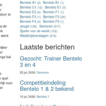
Bentelo A1
Bentelo B1
(2)
(1)
ek
Bentelo C1
Bentelo E1
(12)
(3)
o
Bentelo E3
Bentelo F1
(4)
(1)
door te
Bentelo F2
Bentelo F3
(1)
(24)
Bentelo F4
Bentelo F5
(4)
(1)
Na de
Jeugd
Senioren
(126)
(317)
ie
Speler van de week
(122)
n werd
Wedstrijdverslagen
(415)
Laatste berichten
lijker
er
Gezocht: Trainer Bentelo
ange bal
3 en 4
25 jul, 2026 /
Senioren
e
e spel
Competitieindeling
lijk voor
Bentelo 1 & 2 bekend
et
10 jul, 2026 /
Bentelo 1