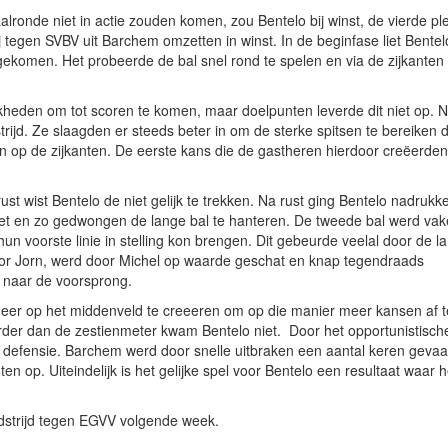
lronde niet in actie zouden komen, zou Bentelo bij winst, de vierde pl
 tegen SVBV uit Barchem omzetten in winst. In de beginfase liet Bentel
ekomen. Het probeerde de bal snel rond te spelen en via de zijkanten 
jkheden om tot scoren te komen, maar doelpunten leverde dit niet op. 
ijd. Ze slaagden er steeds beter in om de sterke spitsen te bereiken d
 op de zijkanten. De eerste kans die de gastheren hierdoor creëerde
ust wist Bentelo de niet gelijk te trekken. Na rust ging Bentelo nadrukke
et en zo gedwongen de lange bal te hanteren. De tweede bal werd vak
 voorste linie in stelling kon brengen. Dit gebeurde veelal door de l
oor Jorn, werd door Michel op waarde geschat en knap tegendraads
 naar de voorsprong.
er op het middenveld te creeeren om op die manier meer kansen af t
erder dan de zestienmeter kwam Bentelo niet. Door het opportunistisch
defensie. Barchem werd door snelle uitbraken een aantal keren gevaar
n op. Uiteindelijk is het gelijke spel voor Bentelo een resultaat waar h
edstrijd tegen EGVV volgende week.